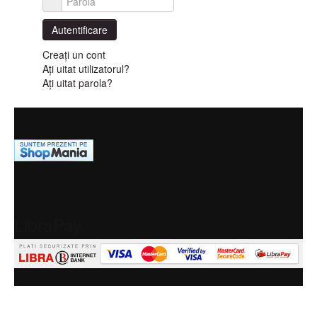
Parolă
Autentificare
Creaţi un cont
Aţi uitat utilizatorul?
Aţi uitat parola?
LibraPay