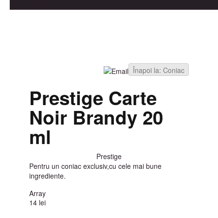
FiiBerar.ro
Înapoi la: Coniac
Prestige Carte
Noir Brandy 20
ml
Prestige
Pentru un coniac exclusiv,cu cele mai bune
ingrediente.
Array
14 lei