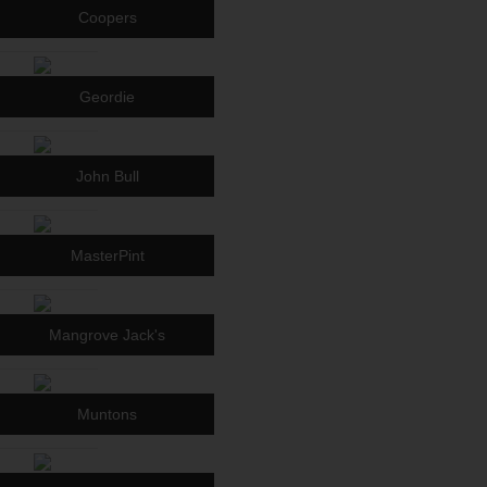
Coopers
Geordie
John Bull
MasterPint
Mangrove Jack's
Muntons