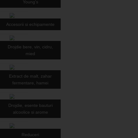
Young's
Accesorii si echipamente
Drojdie bere, vin, cidru,
mied
Extract de malt, zahar
fermentare, hamei
Drojdie, esente bauturi
alcoolice si arome
Reduceri