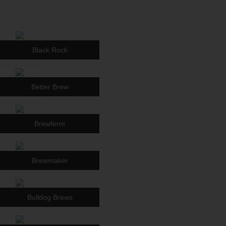
Black Rock
Better Brew
Brewferm
Brewmaker
Bulldog Brews