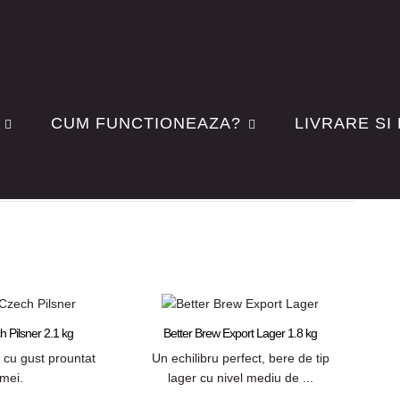
CUM FUNCTIONEAZA?
LIVRARE SI
Rezultate 1 - 5 din 5
 Pilsner 2.1 kg
Better Brew Export Lager 1.8 kg
, cu gust prountat
Un echilibru perfect, bere de tip
mei.
lager cu nivel mediu de ...