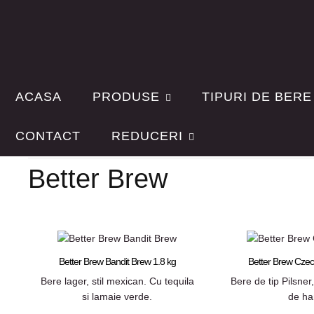
ACASA
PRODUSE
TIPURI DE BERE
Sortare după
Producator:
Denumirea produsului +/-
Better Brew
CONTACT
REDUCERI
Better Brew
Better Brew Bandit Brew 1.8 kg
Better Brew Czech
Bere lager, stil mexican. Cu tequila
Bere de tip Pilsner
si lamaie verde.
de ha