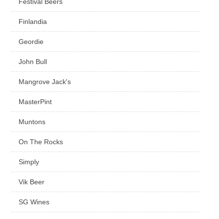
Festival Beers
Finlandia
Geordie
John Bull
Mangrove Jack's
MasterPint
Muntons
On The Rocks
Simply
Vik Beer
SG Wines