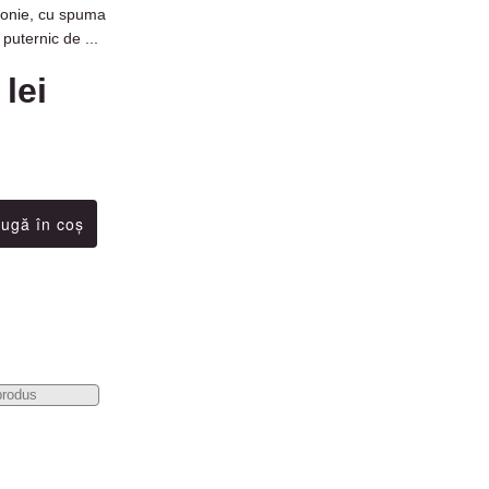
onie, cu spuma
puternic de ...
 lei
produs