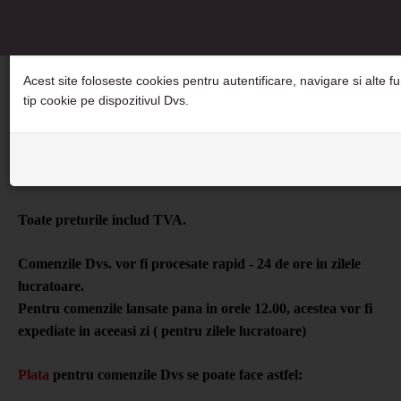
Directiva e-Privacy a Uniunii Europene
Acest site foloseste cookies pentru autentificare, navigare si alte fun
tip cookie pe dispozitivul Dvs.
Livrare si plata
Toate preturile includ TVA.
Comenzile Dvs. vor fi procesate rapid - 24 de ore in zilele
lucratoare.
Pentru comenzile lansate pana in orele 12.00, acestea vor fi
expediate in aceeasi zi
( pentru zilele lucratoare)
Plata
pentru comenzile Dvs se poate face astfel: