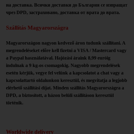
на доставка. Всички доставки до България се изпращат
чрез DPD, застраховано, доставка от врата до врата.
Szállítás Magyarországra
Magyarországon nagyon kedvező áron tudunk szállítani.
A
megrendeléseket előre kell fizetni a VISA / Mastercard vagy
a Paypal használatával.
Hajózási áraink 8,99 euróig
indulnak a 9 kg-os csomagokig.
Nagyobb megrendelések
esetén kérjük, vegye fel velünk a kapcsolatot a chat vagy a
kapcsolattartó oldalunkon keresztül, és megvitatja a legjobb
elérhető szállítási díjat.
Minden szállítás Magyarországra a
DPD, a biztosított, a házon belüli szállításon keresztül
történik.
Worldwide delivery