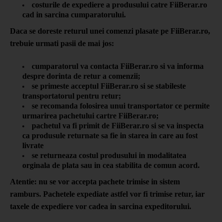
costurile de expediere a produsului catre FiiBerar.ro
cad in sarcina cumparatorului.
Daca se doreste returul unei comenzi plasate pe FiiBerar.ro,
trebuie urmati pasii de mai jos:
cumparatorul va contacta
FiiBerar.ro
si va informa
despre dorinta de retur a comenzii;
se primeste acceptul
FiiBerar.ro
si se stabileste
transportatorul pentru retur;
se recomanda folosirea unui transportator ce permite
urmarirea pachetului cartre
FiiBerar.ro
;
pachetul va fi primit de
FiiBerar.ro
si se va inspecta
ca produsule returnate sa fie in starea in care au fost
livrate
se returneaza costul produsului in modalitatea
orginala de plata sau in cea stabilita de comun acord.
Atentie: nu se vor accepta pachete trimise in sistem
ramburs. Pachetele expediate astfel vor fi trimise retur, iar
taxele de expediere vor cadea in sarcina expeditorului.