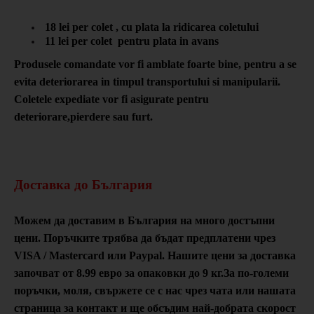
18 lei per colet , cu plata la ridicarea coletului
11 lei per colet pentru plata in avans
Produsele comandate vor fi amblate foarte bine, pentru a se
evita deteriorarea in timpul transportului si manipularii.
Coletele expediate vor fi asigurate pentru
deteriorare,pierdere sau furt.
Доставка до България
Можем да доставим в България на много достъпни
цени. Поръчките трябва да бъдат предплатени чрез
VISA / Mastercard или Paypal. Нашите цени за доставка
започват от 8.99 евро за опаковки до 9 кг.За по-големи
поръчки, моля, свържете се с нас чрез чата или нашата
страница за контакт и ще обсъдим най-добрата скорост