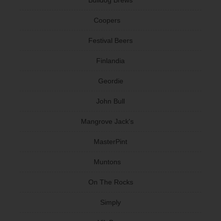
Bulldog Brews
Coopers
Festival Beers
Finlandia
Geordie
John Bull
Mangrove Jack's
MasterPint
Muntons
On The Rocks
Simply