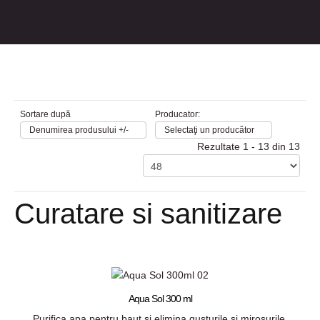
Sortare după
Producator:
Denumirea produsului +/-
Selectaţi un producător
Rezultate 1 - 13 din 13
Curatare si sanitizare
Aqua Sol 300 ml
Purifica apa pentru baut si elimina gusturile si mirosurile.