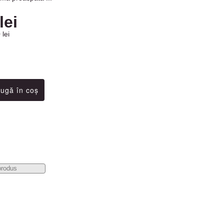
lei
 lei
produs