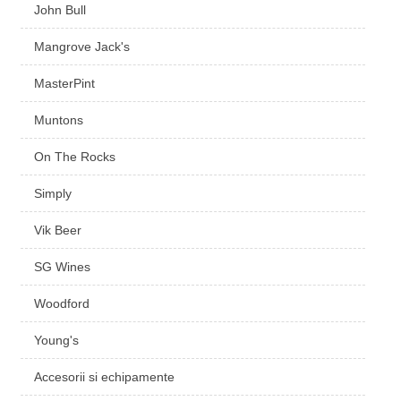
John Bull
Mangrove Jack's
MasterPint
Muntons
On The Rocks
Simply
Vik Beer
SG Wines
Woodford
Young's
Accesorii si echipamente