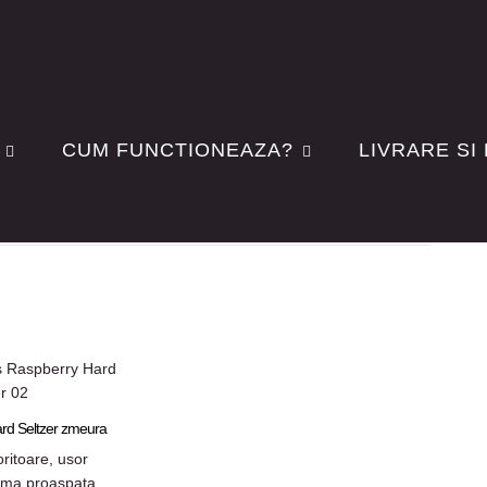
CUM FUNCTIONEAZA?
LIVRARE SI
Rezultate 1 - 2 din 2
rd Seltzer zmeura
ritoare, usor
oma proaspata ...