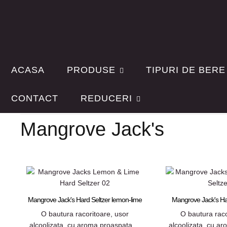
ACASA
PRODUSE
TIPURI DE BERE
Sortare după
Producator:
Denumirea produsului +/-
Mangrove Jack's
CONTACT
REDUCERI
Mangrove Jack's
Mangrove Jack's Hard Seltzer lemon-lime
Mangrove Jack's Ha
O bautura racoritoare, usor
O bautura raco
alcoolizata, cu aroma proaspata ...
alcoolizata, cu ar