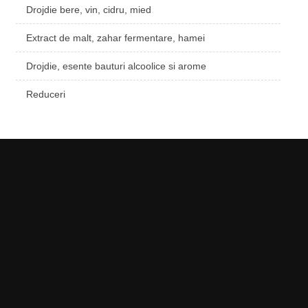
Drojdie bere, vin, cidru, mied
Extract de malt, zahar fermentare, hamei
Drojdie, esente bauturi alcoolice si arome
Reduceri