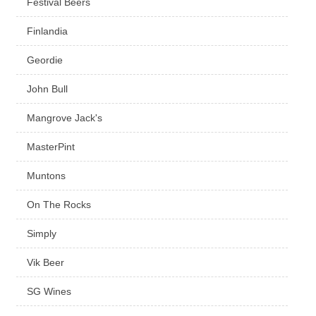
Festival Beers
Finlandia
Geordie
John Bull
Mangrove Jack's
MasterPint
Muntons
On The Rocks
Simply
Vik Beer
SG Wines