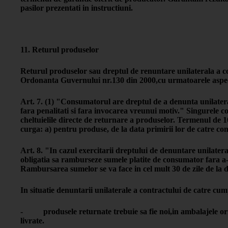
pasilor prezentati in instructiuni.
11. Returul produselor
Returul produselor sau dreptul de renuntare unilaterala a co
Ordonanta Guvernului nr.130 din 2000,cu urmatoarele aspe
Art. 7. (1) "Consumatorul are dreptul de a denunta unilateral
fara penalitati si fara invocarea vreunui motiv." Singurele c
cheltuielile directe de returnare a produselor. Termenul de 1
curga: a) pentru produse, de la data primirii lor de catre c
Art. 8. "In cazul exercitarii dreptului de denuntare unilater
obligatia sa ramburseze sumele platite de consumator fara a-i 
Rambursarea sumelor se va face in cel mult 30 de zile de la 
In situatie denuntarii unilaterale a contractului de catre cum
- produsele returnate trebuie sa fie noi,in ambalajele origi
livrate.