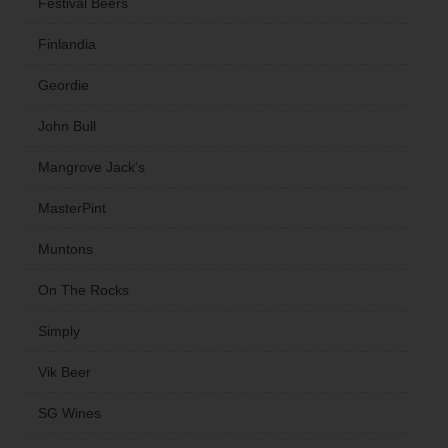
Festival Beers
Finlandia
Geordie
John Bull
Mangrove Jack's
MasterPint
Muntons
On The Rocks
Simply
Vik Beer
SG Wines