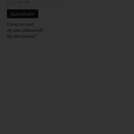
Parolă
Autentificare
Creaţi un cont
Aţi uitat utilizatorul?
Aţi uitat parola?