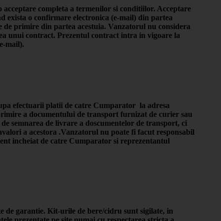
acceptare completa a termenilor si conditiilor. Acceptare
d exista o confirmare electronica (e-mail) din partea
 de primire din partea acestuia. Vanzatorul nu considera
unui contract. Prezentul contract intra in vigoare la
e-mail).
dupa efectuarii platii de catre Cumparator la adresa
primire a documentului de transport furnizat de curier sau
e de semnarea de livrare a doscumentelor de transport, ci
ravalori a acestora .Vanzatorul nu poate fi facut responsabil
ment incheiat de catre Cumparator si reprezentantul
de garantie. Kit-urile de bere/cidru sunt sigilate, in
ele prezentate pe site numai cu respectarea stricta a