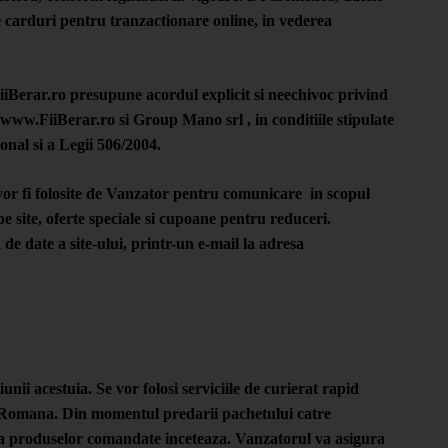
e carduri pentru tranzactionare online, in vederea
FiiBerar.ro presupune acordul explicit si neechivoc privind
e www.FiiBerar.ro si Group Mano srl , in conditiile stipulate
onal si a Legii 506/2004.
vor fi folosite de Vanzator pentru comunicare in scopul
pe site, oferte speciale si cupoane pentru reduceri.
a de date a site-ului, printr-un e-mail la adresa
i acestuia. Se vor folosi serviciile de curierat rapid
ta Romana. Din momentul predarii pachetului catre
ea produselor comandate inceteaza. Vanzatorul va asigura