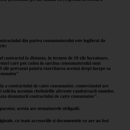
ntractului din partea consumatorului este legiferat de
cte:
 contractul la distanta, in termen de 10 zile lucratoare,
osturi care pot cadea in sarcina consumatorului sunt
0 zile prevazut pentru exercitarea acestui drept incepe sa
onsumator"
ala a contractului de catre consumator, comerciantul are
solicita acestuia cheltuielile aferente rambursarii sumelor.
data denuntarii contractului de catre consumator".
parator, acesta are urmatoarele obligatii:
nale, cu toate accesoriile si documentele cu are au fost