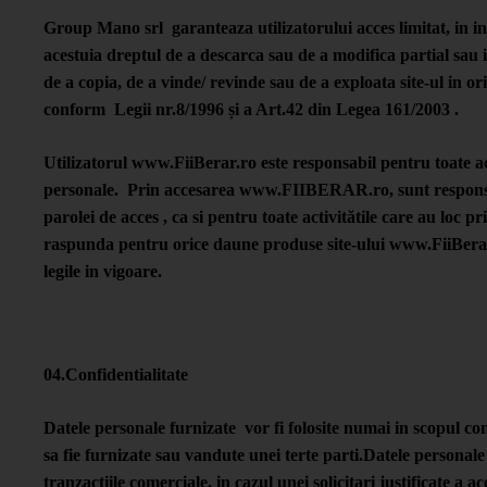
Group Mano srl garanteaza utilizatorului acces limitat, in in
acestuia dreptul de a descarca sau de a modifica partial sau in
de a copia, de a vinde/ revinde sau de a exploata site-ul in o
conform Legii nr.8/1996 și a Art.42 din Legea 161/2003 .
Utilizatorul www.FiiBerar.ro este responsabil pentru toate act
personale. Prin accesarea www.FIIBERAR.ro, sunt responsabil
parolei de acces , ca si pentru toate activitătile care au loc p
raspunda pentru orice daune produse site-ului www.FiiBerar.r
legile in vigoare.
04.Confidentialitate
Datele personale furnizate vor fi folosite numai in scopul co
sa fie furnizate sau vandute unei terte parti.Datele personale 
tranzactiile comerciale, in cazul unei solicitari justificate a 