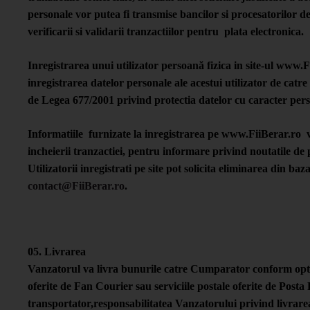
personale vor putea fi transmise bancilor si procesatorilor d
verificarii si validarii tranzactiilor pentru plata electronica.
Inregistrarea unui utilizator persoană fizica in site-ul www.
inregistrarea datelor personale ale acestui utilizator de catr
de Legea 677/2001 privind protectia datelor cu caracter pers
Informatiile furnizate la inregistrarea pe www.FiiBerar.ro 
incheierii tranzactiei, pentru informare privind noutatile de 
Utilizatorii inregistrati pe site pot solicita eliminarea din baz
contact@FiiBerar.ro
.
05. Livrarea
Vanzatorul va livra bunurile catre Cumparator conform optiuni
oferite de Fan Courier sau serviciile postale oferite de Pos
transportator,responsabilitatea Vanzatorului privind livrar