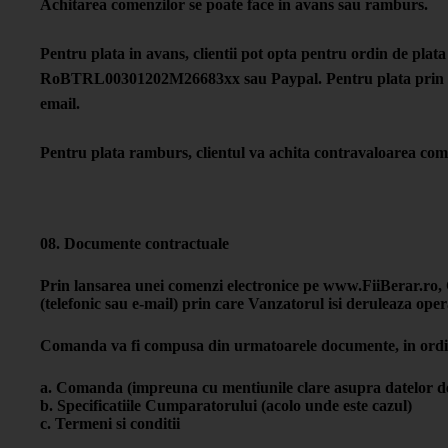
Achitarea comenzilor se poate face in avans sau ramburs.
Pentru plata in avans, clientii pot opta pentru ordin de pla
RoBTRL00301202M26683xx sau Paypal. Pentru plata prin Pay
email.
Pentru plata ramburs, clientul va achita contravaloarea com
08. Documente contractuale
Prin lansarea unei comenzi electronice pe www.FiiBerar.ro
(telefonic sau e-mail) prin care Vanzatorul isi deruleaza ope
Comanda va fi compusa din urmatoarele documente, in ordi
a. Comanda (impreuna cu mentiunile clare asupra datelor de liv
b. Specificatiile Cumparatorului (acolo unde este cazul)
c. Termeni si conditii