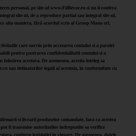
teres personal, pe site-ul www.FiiBerar.ro si nu ii confera
tegral site-ul, de a reproduce partial sau integral site-ul,
rice alta maniera, fără acordul scris al Group Mano srl,
ivitatile care survin prin accesarea contului si a parolei
i pentru pastrarea confidentialitatii contului si a
rin folosirea acestora. De asemenea, acestia inteleg sa
o sau detinatorilor legali ai acestuia, in conformitate cu
nfirmarii si livrarii produselor comandate, fara ca acestea
pot fi transmise autoritatilor indreptatite sa verifice
acestora, conform legislatiei in vigoare. De asemenea, datele