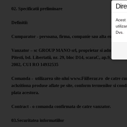
Dire
02. Specificatii preliminare
Acest 
Definitii:
utiliz
Dvs.
Cumparator - persoana, firma, companie sau alta entitate j
Vanzator – sc GROUP MANO srl, proprietar si administrator 
Pitesti, bd. Libertatii, nr. 29, bloc D14, scaraC, ap.9, cu nu
2002, CUI RO 14932535
Comanda - utilizarea site-ului www.FiiBerar.ro de catre cu
achzitiona produse aflate pe site, conform termenilor si cond
plata acestora.
Contract - o comanda confirmata de catre vanzator.
03.Securitatea informatiilor