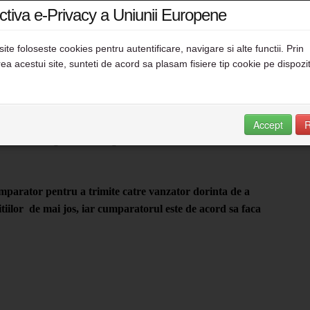
ctiva e-Privacy a Uniunii Europene
site foloseste cookies pentru autentificare, navigare si alte functii. Prin
area acestui site, sunteti de acord sa plasam fisiere tip cookie pe dispozit
uridica care emite o comanda catre www.FiiBerar.ro
al site-ului www.FiiBerar.ro, avand sediul social in
Accept
R
marul de inregistare la Registrul Comertului J03 / 747 /
mparator pentru a trimite catre vanzator dorinta de a
itiilor de mai jos, iar cumparatorul este de acord sa faca