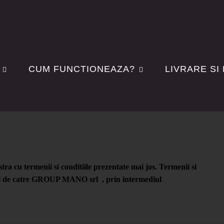
CUM FUNCTIONEAZA?
LIVRARE SI
 conditii
 cu termenii si conditiile prezentate mai jos. Termenii si
nuri de catre GROUP MANO srl , prin intermediul