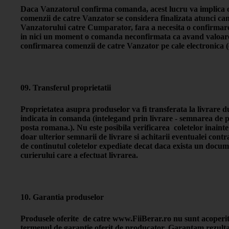
Daca Vanzatorul confirma comanda, acest lucru va implica o 
comenzii de catre Vanzator se considera finalizata atunci can
Vanzatorului catre Cumparator, fara a necesita o confirmare
in nici un moment o comanda neconfirmata ca avand valoarea 
confirmarea comenzii de catre Vanzator pe cale electronica (
09. Transferul proprietatii
Proprietatea asupra produselor va fi transferata la livrare 
indicata in comanda (intelegand prin livrare - semnarea de 
posta romana.). Nu este posibila verificarea coletelor inaint
doar ulterior semnarii de livrare si achitarii eventualei cont
de continutul coletelor expediate decat daca exista un docu
curierului care a efectuat livrarea.
10. Garantia produselor
Produsele oferite de catre www.FiiBerar.ro nu sunt acoperite 
termenul de garantie oferit de producator. Garantam rezultat