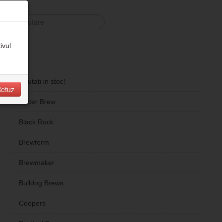
Căutare
...
ivul
Noutati in stoc!
efuz
Better Brew
Black Rock
Brewferm
Brewmaker
Bulldog Brews
Coopers